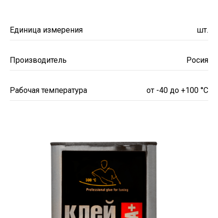
Единица измерения
шт.
Производитель
Росия
Рабочая температура
от -40 до +100 °С