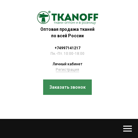
Оптовая продажа тканей
по всей России
+74997141217
Пн.-Пт. 10:00-18:00
Личный кабинет
Регистрация
Заказать звонок