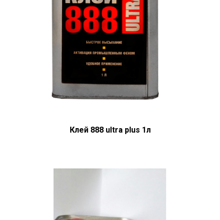
Клей 888 ultra plus 1л