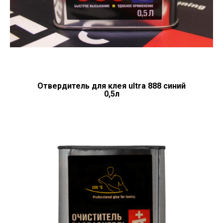
Отвердитель для клея ultra 888 синий
0,5л