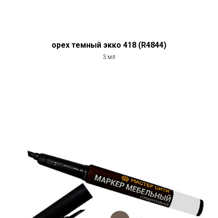
орех темный экко 418 (R4844)
3 мл